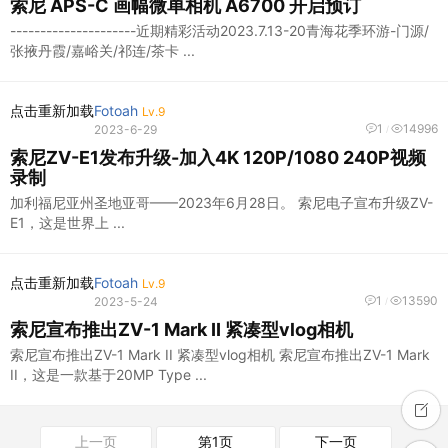
索尼 APS-C 画幅微单相机 A6700 开启预订
---------------------近期精彩活动2023.7.13-20青海花季环游-门源/
张掖丹霞/嘉峪关/祁连/茶卡 ...
点击重新加载
Fotoah
Lv.9
1
14996
2023-6-29
/
索尼ZV-E1发布升级-加入4K 120P/1080 240P视频
录制
加利福尼亚州圣地亚哥——2023年6月28日。​ 索尼电子宣布升级ZV-
E1，这是世界上 ...
点击重新加载
Fotoah
Lv.9
1
13590
2023-5-24
/
索尼宣布推出ZV-1 Mark II 紧凑型vlog相机
索尼宣布推出ZV-1 Mark II 紧凑型vlog相机 索尼宣布推出ZV-1 Mark
II，这是一款基于20MP Type ...
上一页
第1页
下一页