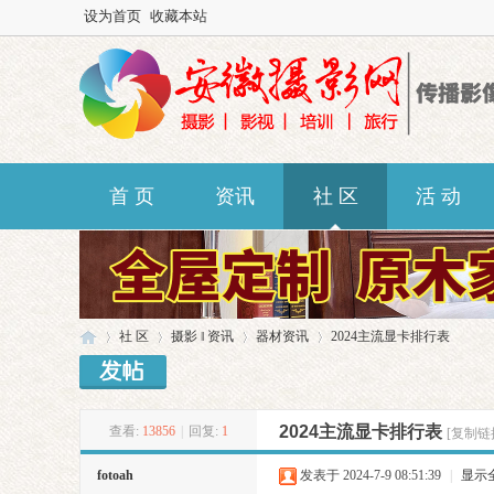
设为首页
收藏本站
首 页
资讯
社 区
活 动
社 区
摄影 ‖ 资讯
器材资讯
2024主流显卡排行表
2024主流显卡排行表
安
»
查看:
13856
›
|
回复:
1
›
›
[复制链
fotoah
发表于 2024-7-9 08:51:39
|
显示