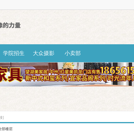
学院招生
大众摄影
小卖部
接]
全部楼层