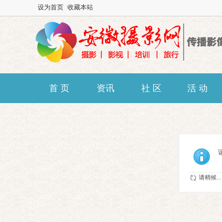
设为首页
收藏本站
首 页
资讯
社 区
活 动
请稍候...