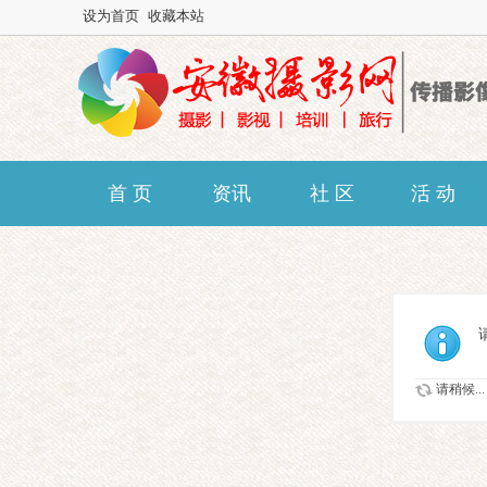
设为首页
收藏本站
首 页
资讯
社 区
活 动
请稍候...