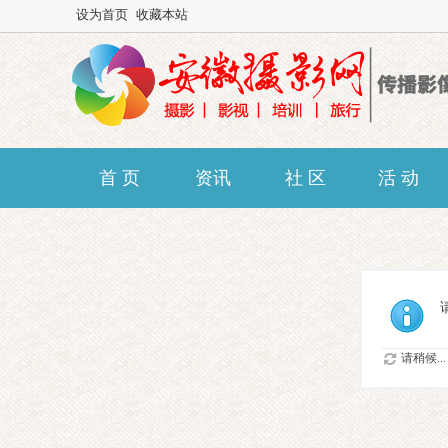
设为首页
收藏本站
首 页
资讯
社 区
活 动
请稍候...