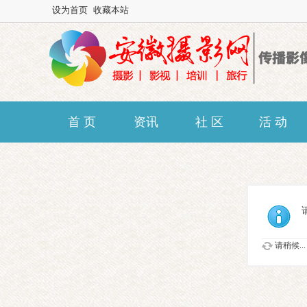
设为首页
收藏本站
首 页
资讯
社 区
活 动
请稍候...