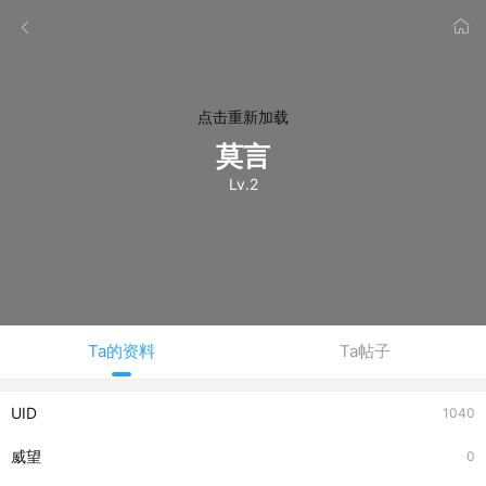
点击重新加载
莫言
Lv.2
Ta的资料
Ta帖子
UID
1040
威望
0