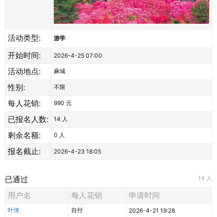
活动类型:
游学
开始时间:
2026-4-25 07:00
活动地点:
麻城
性别:
不限
每人花销:
990 元
已报名人数:
14
人
剩余名额:
0 人
报名截止:
2026-4-23 18:05
已通过
14 人
用户名
每人花销
申请时间
叶侠
自付
2026-4-21 19:28