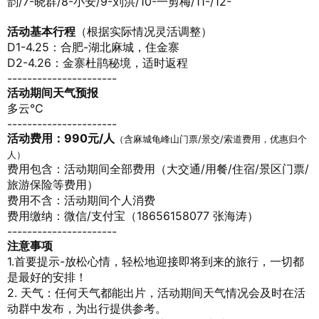
韵/7-晓群/8-小安/9-刘洪/10-一剪梅/11-/12-
活动基本行程
（根据实际情况灵活调整）
D1-4.25：合肥-湖北麻城，住金寨
D2-
4.26：金寨杜鹃秘境，适时返程
----------------------
活动期间天气预报
多云
℃
----------------------
活动费用：990元/人
（含麻城龟峰山门票/景交/索道费用，优惠归个
人）
费用包含：活动期间全部费用（大交通/用餐/住宿/景区门票/
旅游保险等费用）
费用不含：活动期间个人消费
费用缴纳：微信/支付宝（18656158077 张海涛）
----------------------
注意事项
1.首要提示-放松心情，轻松地迎接即将到来的旅行，一切都
是最好的安排！
2. 天气：任何天气都能出片，活动期间天气情况会及时在活
动群中发布，为出行提供参考。