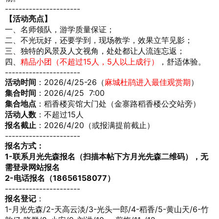
----------------------
【
活动亮点
】
一、名师领队，游学质量保证；
二、
不光玩好，还要学到
，现场教学，效果立竿见影；
三、独特的风景及人文视角
，处处都让人流连忘返；
四、
精品小团（不超过15人，5人以上成行）
，舒适体验。
----------------------
活动时间
：2026/4/25-26（
麻城杜鹃进入最佳观赏期
）
集合时间
：2026/4/25 7:00
集合地点
：稻香楼宾馆大门处（金寨路稻香楼公交站旁）
活动人数
：不超过15人
报名截止
：2026/4/20（或报满提前截止）
----------------------
报名方式：
1-联系月光先森报名（扫描本帖下方月光先森二维码），无
需登录网站报名
2-电话报名（18656158077）
----------------------
报名登记
：
1-月光先森/2-天高云淡/3-光头一郎/4-稻香/5-黄山天/6-竹