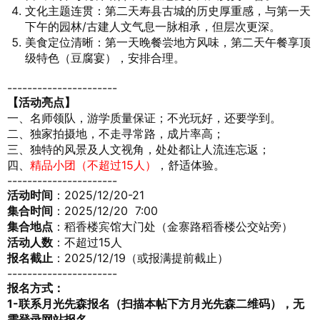
文化主题连贯：第二天寿县古城的历史厚重感，与第一天
下午的园林/古建人文气息一脉相承，但层次更深。
美食定位清晰：第一天晚餐尝地方风味，第二天午餐享顶
级特色（豆腐宴），安排合理。
----------------------
【
活动亮点
】
一、名师领队，游学质量保证；不光玩好，还要学到。
二、独家拍摄地，不走寻常路，成片率高；
三、独特的风景及人文视角
，处处都让人流连忘返；
四、
精品小团（不超过15人）
，舒适体验。
----------------------
活动时间
：2025/12/20-21
集合时间
：2025/12/20 7:00
集合地点
：稻香楼宾馆大门处（金寨路稻香楼公交站旁）
活动人数
：不超过15人
报名截止
：2025/12/19（或报满提前截止）
----------------------
报名方式：
1-联系月光先森报名（扫描本帖下方月光先森二维码），无
需登录网站报名