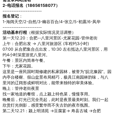
2-电话报名（18656158077）
----------------------
报名登记
：
1-海阔天空/2-自然/3-幽谷百合/4-张立/5-初露/6-凤华
----------------------
活动基本行程
（根据实际情况灵活调整）
第一天12.20：合肥--八里河景区-尤家花园-管仲老街
上午：合肥出发 → 八里河旅游区 (车程约3小时)
07:00 从合肥集合点出发，10:30 左右抵达八里河景区，用
约4小时深度游览八里河。
午餐：景区内简单午餐。
下午：尤家花园。
这里是一座民国时期修建的私家园林，被誉为“皖北豫园”。园
内亭台楼榭、假山盆景布局精巧，极具江南园林韵味，与八
里河的辽阔形成鲜明对比，能带来独特的审美体验。
晚上：管仲老街夜景
找一家地道的餐馆，点上颍上特色菜，慢慢享用。
晚餐后，灯光已完全亮起，此时是夜景最美时刻。我们一起
欣赏灯光倒影，感受繁华而不失古韵的夜市氛围。
第二天12.21：颍上明清苑 →
豆腐宴→
寿县古城
→合肥