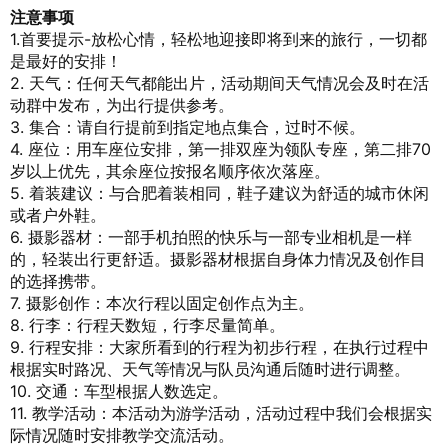
注意事项
1.首要提示-放松心情，轻松地迎接即将到来的旅行，一切都
是最好的安排！
2. 天气：任何天气都能出片，活动期间天气情况会及时在活
动群中发布，为出行提供参考。
3. 集合：请自行提前到指定地点集合，过时不候。
4
. 座位：用车座位安排，第一排双座为领队专座，第二排70
岁以上优先，其余座位按报名顺序依次落座。
5. 着装建议：与合肥着装相同，鞋子建议为舒适的城市休闲
或者户外鞋。
6. 摄影器材：一部手机拍照的快乐与一部专业相机是一样
的，轻装出行更舒适。摄影器材根据自身体力情况及创作目
的选择携带。
7. 摄影创作：本次行程以固定创作点为主。
8. 行李：行程天数短，行李尽量简单。
9. 行程安排：大家所看到的行程为初步行程，在执行过程中
根据实时路况、天气等情况与队员沟通后随时进行调整。
10. 交通：车型根据人数选定。
11. 教学活动：本活动为游学活动，活动过程中我们会根据实
际情况随时安排教学交流活动。