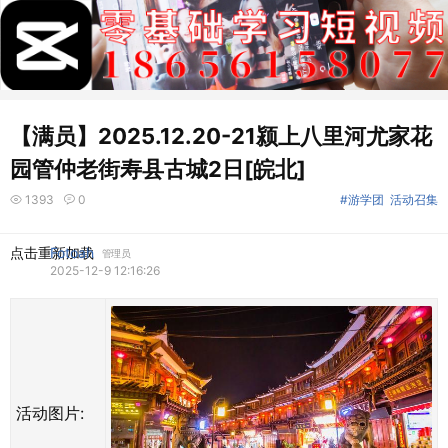
【满员】2025.12.20-21颍上八里河尤家花
园管仲老街寿县古城2日[皖北]
1393
0
#游学团
活动召集
点击重新加载
Fotoah
管理员
2025-12-9 12:16:26
活动图片: