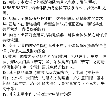
12. 领队：本次活动的摄影领队为月光先森，微信/手机
18656158077，请全体队员务必留存联系方式，以便不时之
需。
13. 纪律：全体队伍务必守时，这是团体活动最基本的要求。
14. 团结：在活动期间，希望全体队员相互团结，和谐共处，
共同营造一段美好的旅程。
15. 沟通：出发前会建立活动微信群，确保全体队员之间保持
有效沟通。
16. 安全：潜在的安全隐患无处不在，全体队员应提高安全意
识，确保人生及财物安全。
17. 费用：团费为活动期间的全部费用，包括用车、用餐、住
宿、景区大门票（若有）等。领队购买门票（若有）之前请
提供相关证件，实际门票减免返还权利人。
18. 其它物品清单（根据活动选择携带）：电筒（推荐头
灯）；水杯；太阳镜；防晒衣；防晒霜；户外遮阳帽；基本
药品（感冒类、消化不良类等）；高能量零食（巧克力、牛
肉干等）。
19. 其它未尽事宜，活动过程中随时沟通。