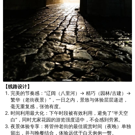
【线路设计】
完美的节奏感：“辽阔（八里河）→ 精巧（园林/古建）→
繁华（老街夜景）”，一日之内，景致与体验层层递进，
毫无重复感，张弛有度。
时间利用最大化：下午时段被有效利用，避免了“半天空
白”，同时尤家花园的游览强度适中，不会感到劳累。
夜景体验专享：将管仲老街的最佳观赏时间（夜晚）单独
留出，并与晚餐结合，体验远优于白天匆匆一瞥。