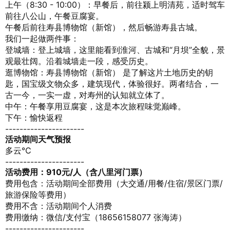
上午（8:30 - 10:00）：早餐后，前往颍上明清苑，适时驾车
前往八公山，午餐豆腐宴。
午餐后前往寿县博物馆（新馆），然后畅游寿县古城。
我们一起做两件事：
登城墙：登上城墙，这里能看到淮河、古城和“月坝”全貌，景
观最壮阔。沿着城墙走一段，感受历史。
逛博物馆：寿县博物馆（新馆） 是了解这片土地历史的钥
匙，国宝级文物众多，建筑现代，体验很好。两者结合，一
古一今，一实一虚，对寿州的认知就立体了。
中午：午餐享用豆腐宴，这是本次旅程味觉巅峰。
下午：愉快返程
----------------------
活动期间天气预报
多云
℃
----------------------
活动费用：910元/人（含八里河门票）
费用包含：活动期间全部费用（大交通/用餐/住宿/景区门票/
旅游保险等费用）
费用不含：活动期间个人消费
费用缴纳：微信/支付宝（18656158077 张海涛）
----------------------