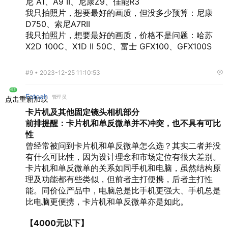
尼 A1、A9 II、尼康Z9、佳能R3
我只拍照片，想要最好的画质，但没多少预算：尼康
D750、索尼A7RII
我只拍照片，想要最好的画质，价格不是问题：哈苏
X2D 100C、X1D II 50C、富士 GFX100、GFX100S
#9 •
2023-12-25 11:10:53
楼主
Fotoah
管理员
点击重新加载
卡片机及其他固定镜头相机部分
前排提醒：卡片机和单反微单并不冲突，也不具有可比
性
曾经常被问到卡片机和单反微单怎么选？其实二者并没
有什么可比性，因为设计理念和市场定位有很大差别。
卡片机和单反微单的关系如同手机和电脑，虽然结构原
理及功能都有些类似，但前者主打便携，后者主打性
能。同价位产品中，电脑总是比手机更强大、手机总是
比电脑更便携，卡片机和单反微单亦是如此。
【4000元以下】