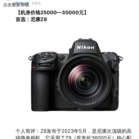
Fotoah
管理员
点击重新加载
【机身价格25000—30000元】
首选：尼康Z8
个人简评：Z8发布于2023年5月，是尼康次顶级的高
端微单相机。它采用了Z9（首发价36000元）核心配