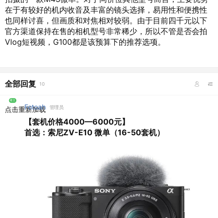
在于有较好的机内收音及丰富的镜头选择，易用性和便携性
也同样讨喜，但画质和对焦相对较弱。由于目前四千元以下
官方渠道保持在售的相机型号非常稀少，所以不管是否会拍
Vlog短视频，G100都是该预算下的推荐选项。
全部回复
10
楼主
Fotoah
管理员
点击重新加载
【套机价格4000—6000元】
首选：索尼ZV-E10 微单（16-50套机）