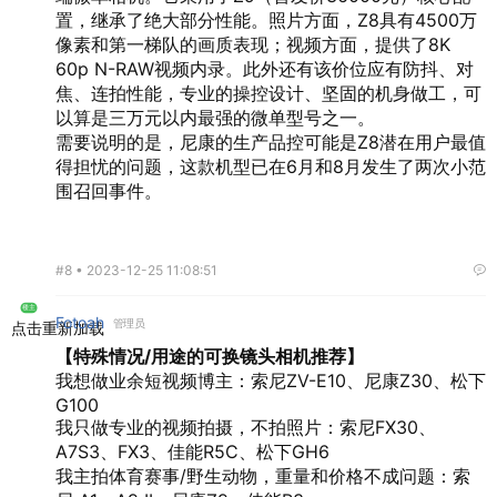
置，继承了绝大部分性能。照片方面，Z8具有4500万
像素和第一梯队的画质表现；视频方面，提供了8K
60p N-RAW视频内录。此外还有该价位应有防抖、对
焦、连拍性能，专业的操控设计、坚固的机身做工，可
以算是三万元以内最强的微单型号之一。
需要说明的是，尼康的生产品控可能是Z8潜在用户最值
得担忧的问题，这款机型已在6月和8月发生了两次小范
围召回事件。
#8 •
2023-12-25 11:08:51
楼主
Fotoah
管理员
点击重新加载
【特殊情况/用途的可换镜头相机推荐】
我想做业余短视频博主：索尼ZV-E10、尼康Z30、松下
G100
我只做专业的视频拍摄，不拍照片：索尼FX30、
A7S3、FX3、佳能R5C、松下GH6
我主拍体育赛事/野生动物，重量和价格不成问题：索