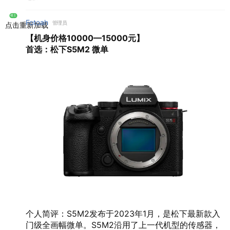
楼主
Fotoah
管理员
点击重新加载
【机身价格10000—15000元】
首选：松下S5M2 微单
个人简评：S5M2发布于2023年1月，是松下最新款入
门级全画幅微单。S5M2沿用了上一代机型的传感器，