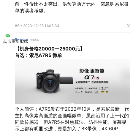
前，性价比不太突出。供预算两万元内，需急购索尼微
单的读者考虑。
#6 •
2023-12-25 11:03:34
楼主
Fotoah
管理员
点击重新加载
【机身价格20000—25000元】
首选：索尼A7R5 微单
个人简评：A7R5发布于2022年10月，是索尼最新一代
主打高像素高画质的全画幅微单。虽然沿用了上一代的
同款传感器，但A7R5在对焦算法、防抖性能、屏幕显
示上都有明显改进，更是加入了8K录像，4K 60P、