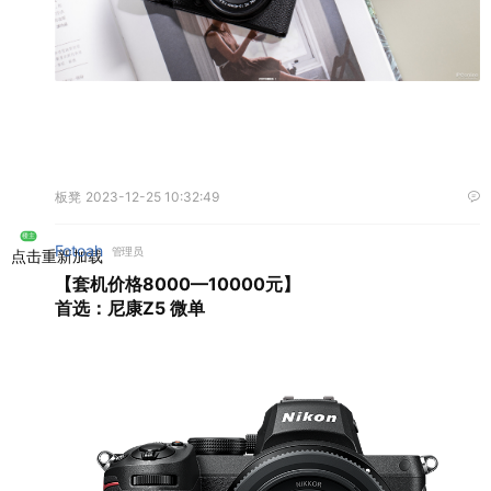
板凳
2023-12-25 10:32:49
楼主
Fotoah
管理员
点击重新加载
【套机价格8000—10000元】
首选：尼康Z5 微单