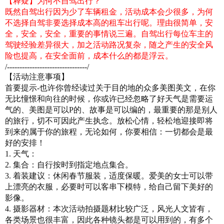
【释疑】为何不自驾出行？
既然自驾出行因为少了车辆租金，活动成本会少很多，为何
不选择自驾非要选择成本高的租车出行呢。理由很简单，安
全，安全，安全，重要的事情说三遍。自驾出行每位车主的
驾驶经验差异很大，加之活动路况复杂，随之产生的安全风
险也提高，在安全面前，成本什么的都是浮云。
/--------------------------------/
【活动注意事项】
首要提示-也许你曾经读过关于目的地的众多美图美文，在你
无比憧憬和向往的时候，你或许已经忽略了好天气是需要运
气的、美图是可以P的、故事是可以编的，最重要的那是别人
的旅行，切不可因此产生执念。放松心情，轻松地迎接即将
到来的属于你的旅程，无论如何，你要相信：一切都会是最
好的安排！
1. 天气：
2. 集合：自行按时到指定地点集合。
3. 着装建议：休闲春节服装，适度保暖。爱美的女士可以带
上漂亮的衣服，必要时可以客串下模特，给自己留下美好的
影像。
4. 摄影器材：本次活动拍摄题材比较广泛，风光人文皆有，
各类场景也很丰富，因此各种镜头都是可以用到的，有多个