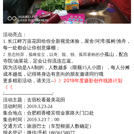
活动亮点：
1.
长江畔万亩花田给你全新视觉体验，屋舍/河湾/孤树/渔舟，
每一处都会让你创意爆棚；
小孤山，配合
2.
形态特异，孤峰耸立
，
以奇、险、独、孤而著称
的
寺院/油菜花，定会让你流连忘返。
因为活动是AA制的，人数越多
（限额15人小团）
，每人分摊
成本越低，记得将身边有意向的朋友邀请同行哦
》》2019年度摄影创作线路计划
更多精彩活动，请关注--
《《
/--------------------------------/
活动主题：
去宿松看最美花田
活动时间：2019.
3
.2
3
-2
4
集合地点：合肥稻香楼宾馆金寨路大门口处
集合时间：2019.
3
.2
3
7：00
交通方式：旅游巴士（车型根据人数确定）
报名登记：微信/手机 18656158077