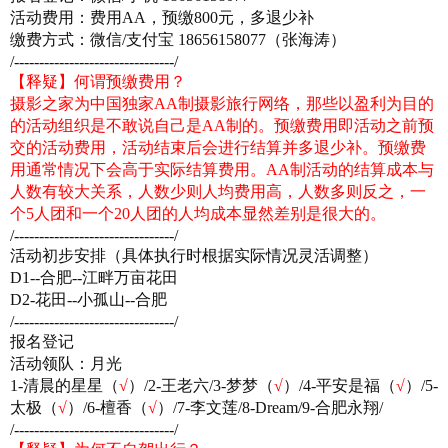
活动费用：费用AA，预缴
800
元，多退少补
缴费方式：微信/支付宝 18656158077（张海涛）
/--------------------------------/
【释疑】何谓预缴费用？
摄影之家为中国独家AA制摄影旅行网络，那些以盈利为目的
的活动组织是不敢说自己是AA制的。预缴费用即活动之前预
交的活动费用，活动结束后会进行结算并多退少补。预缴费
用通常情况下会高于实际结算费用。AA制活动的结算成本与
人数有较大关系，人数少则人均费用高，人数多则反之，一
个5人团和一个20人团的人均成本显然差别是很大的。
/--------------------------------/
活动初步安排（具体执行时根据实际情况灵活调整）
D1--合肥--
江畔万亩花田
D2-
花田
--
小孤山--合肥
/--------------------------------/
报名登记
活动领队：月光
1-清晨的
星星
（
√
）
/2-王老六/3-梦梦
（
√
）
/4-平安是福
（
√
）
/5-
太极
（
√
）
/6-檀香（
√
）/7-李文莲/8-Dream/9-合肥永翔/
/--------------------------------/