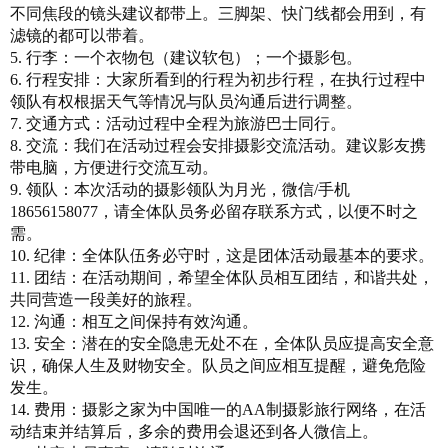
不同焦段的镜头建议都带上。三脚架、快门线都会用到，有
滤镜的都可以带着。
5. 行李：一个衣物包（建议软包）；一个摄影包。
6. 行程安排：大家所看到的行程为初步行程，在执行过程中
领队有权根据天气等情况与队员沟通后进行调整。
7. 交通方式：活动过程中全程为旅游巴士同行。
8. 交流：我们在活动过程会安排摄影交流活动。建议影友携
带电脑，方便进行交流互动。
9. 领队：本次活动的摄影领队为月光，微信/手机
18656158077，请全体队员务必留存联系方式，以便不时之
需。
10. 纪律：全体队伍务必守时，这是团体活动最基本的要求。
11. 团结：在活动期间，希望全体队员相互团结，和谐共处，
共同营造一段美好的旅程。
12. 沟通：相互之间保持有效沟通。
13. 安全：潜在的安全隐患无处不在，全体队员应提高安全意
识，确保人生及财物安全。队员之间应相互提醒，避免危险
发生。
14. 费用：摄影之家为中国唯一的AA制摄影旅行网络，在活
动结束并结算后，多余的费用会退还到各人微信上。