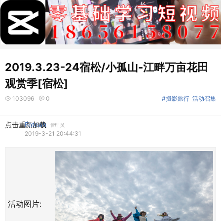
2019.3.23-24宿松/小孤山-江畔万亩花田
观赏季[宿松]
103096
0
#摄影旅行
活动召集
点击重新加载
Fotoah
管理员
2019-3-21 20:44:31
活动图片: