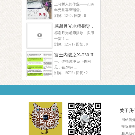
上马桥人的作业——2026
年元旦喜降瑞雪。 ...
浏览 : 1249
/
回复 : 0
感谢月光老师指导，
影
感谢月光老师指导，实用
实用干货！
干货！ ...
浏览 : 12571
/
回复 : 0
富士内战之X-T30 II
一、连拍缓冲 从下图可
/X-T30/S10
见，在20fps ...
浏览 : 19792
/
回复 : 2
网
关于我
网站简
投诉删
联系我