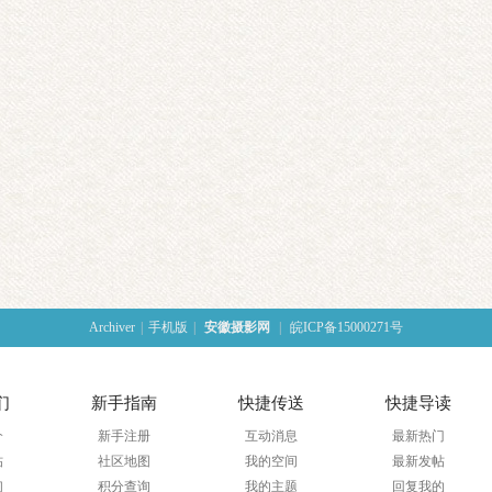
Archiver
|
手机版
|
安徽摄影网
|
皖ICP备15000271号
们
新手指南
快捷传送
快捷导读
介
新手注册
互动消息
最新热门
帖
社区地图
我的空间
最新发帖
们
积分查询
我的主题
回复我的