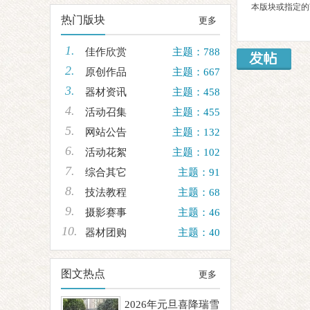
本版块或指定的
热门版块
更多
1.
佳作欣赏
主题：788
2.
原创作品
主题：667
3.
器材资讯
主题：458
徽
4.
活动召集
主题：455
5.
网站公告
主题：132
6.
活动花絮
主题：102
7.
综合其它
主题：91
8.
技法教程
主题：68
9.
摄影赛事
主题：46
10.
器材团购
主题：40
摄
图文热点
更多
2026年元旦喜降瑞雪