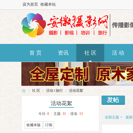
设为首页
收藏本站
首 页
资讯
社 区
活 动
社 区
活动 ‖ 旅行
活动花絮
活动花絮
今日:
0
|
主题:
31
|
排名:
13
安
»
›
›
全部主题
最新
收藏本版
订阅